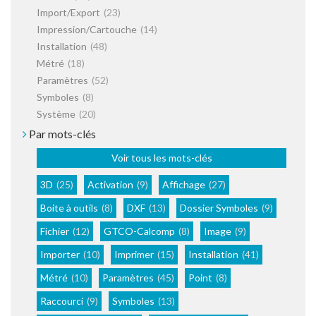
Import/Export
(23)
Impression/Cartouche
(14)
Installation
(48)
Métré
(18)
Paramètres
(52)
Symboles
(8)
Système
(20)
Par mots-clés
Voir tous les mots-clés
3D
(25)
Activation
(9)
Affichage
(27)
Boite à outils
(8)
DXF
(13)
Dossier Symboles
(9)
Fichier
(12)
GTCO-Calcomp
(8)
Image
(9)
Importer
(10)
Imprimer
(15)
Installation
(41)
Métré
(10)
Paramètres
(45)
Point
(8)
Raccourci
(9)
Symboles
(13)