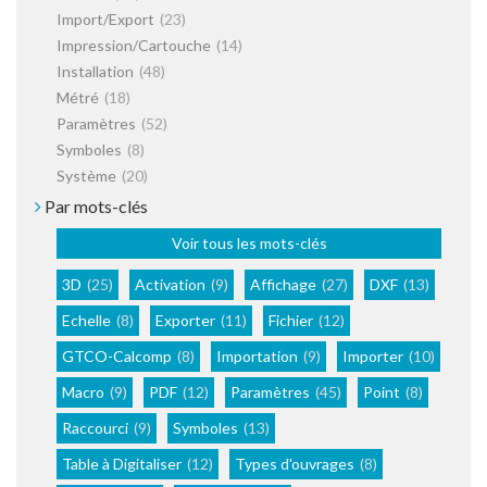
Import/Export
(23)
Impression/Cartouche
(14)
Installation
(48)
Métré
(18)
Paramètres
(52)
Symboles
(8)
Système
(20)
Par mots-clés
Voir tous les mots-clés
3D
(25)
Activation
(9)
Affichage
(27)
DXF
(13)
Echelle
(8)
Exporter
(11)
Fichier
(12)
GTCO-Calcomp
(8)
Importation
(9)
Importer
(10)
Macro
(9)
PDF
(12)
Paramètres
(45)
Point
(8)
Raccourci
(9)
Symboles
(13)
Table à Digitaliser
(12)
Types d'ouvrages
(8)