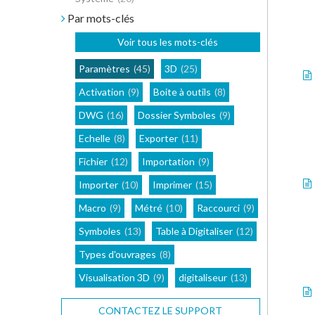
Par mots-clés
Voir tous les mots-clés
Paramètres
(45)
3D
(25)
Activation
(9)
Boite à outils
(8)
DWG
(16)
Dossier Symboles
(9)
Echelle
(8)
Exporter
(11)
Fichier
(12)
Importation
(9)
Importer
(10)
Imprimer
(15)
Macro
(9)
Métré
(10)
Raccourci
(9)
Symboles
(13)
Table à Digitaliser
(12)
Types d'ouvrages
(8)
Visualisation 3D
(9)
digitaliseur
(13)
CONTACTEZ LE SUPPORT