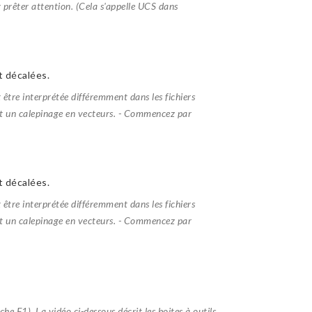
y prêter attention. (Cela s'appelle UCS dans
 décalées.
t être interprétée différemment dans les fichiers
ant un calepinage en vecteurs. - Commencez par
 décalées.
t être interprétée différemment dans les fichiers
ant un calepinage en vecteurs. - Commencez par
e F1). La vidéo ci-dessous décrit les boites à outils