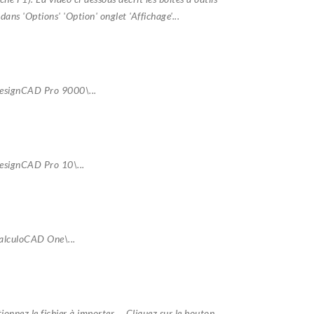
 dans 'Options' 'Option' onglet 'Affichage'...
\DesignCAD Pro 9000\...
DesignCAD Pro 10\...
CalculoCAD One\...
tionnez le fichier à importer. Cliquez sur le bouton