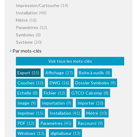
Impression/Cartouche
(14)
Installation
(48)
Métré
(18)
Paramètres
(52)
Symboles
(8)
Système
(20)
Par mots-clés
Voir tous les mots-clés
Export
(15)
Affichage
(27)
Boite à outils
(8)
Couches
(10)
DWG
(16)
Dossier Symboles
(9)
Echelle
(8)
Fichier
(12)
GTCO-Calcomp
(8)
Image
(9)
Importation
(9)
Importer
(10)
Imprimer
(15)
Installation
(41)
Métré
(10)
PDF
(12)
Paramètres
(45)
Raccourci
(9)
Windows
(12)
digitaliseur
(13)