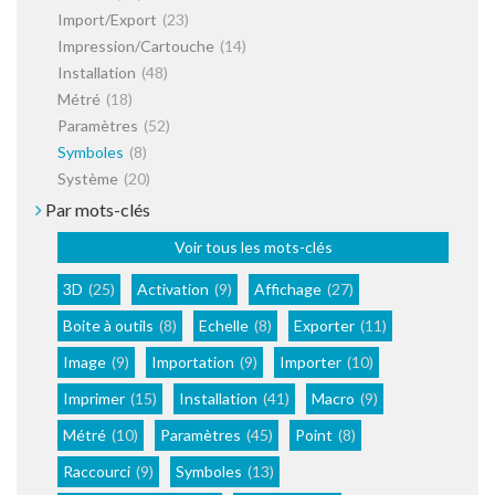
Import/Export
(23)
Impression/Cartouche
(14)
Installation
(48)
Métré
(18)
Paramètres
(52)
Symboles
(8)
Système
(20)
Par mots-clés
Voir tous les mots-clés
3D
(25)
Activation
(9)
Affichage
(27)
Boite à outils
(8)
Echelle
(8)
Exporter
(11)
Image
(9)
Importation
(9)
Importer
(10)
Imprimer
(15)
Installation
(41)
Macro
(9)
Métré
(10)
Paramètres
(45)
Point
(8)
Raccourci
(9)
Symboles
(13)