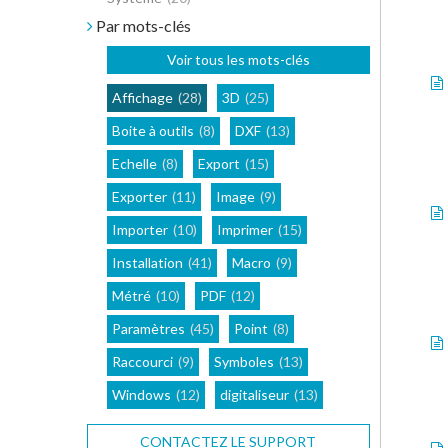
Par mots-clés
Voir tous les mots-clés
Affichage
(28)
3D
(25)
Boite à outils
(8)
DXF
(13)
Echelle
(8)
Export
(15)
Exporter
(11)
Image
(9)
Importer
(10)
Imprimer
(15)
Installation
(41)
Macro
(9)
Métré
(10)
PDF
(12)
Paramètres
(45)
Point
(8)
Raccourci
(9)
Symboles
(13)
Windows
(12)
digitaliseur
(13)
CONTACTEZ LE SUPPORT