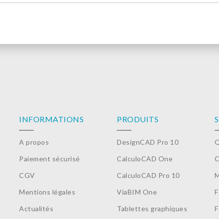
INFORMATIONS
PRODUITS
A propos
DesignCAD Pro 10
Q
Paiement sécurisé
CalculoCAD One
C
CGV
CalculoCAD Pro 10
M
Mentions légales
ViaBIM One
F
Actualités
Tablettes graphiques
F