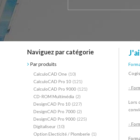
Naviguez par catégorie
J'a
Par produits
Forma
Cogis
CalculoCAD One
(10)
CalculoCAD Pro 10
(121)
- For
CalculoCAD Pro 9000
(121)
CD-ROM Multimédia
(2)
Lors 
DesignCAD Pro 10
(227)
convi
DesignCAD Pro 7000
(2)
DesignCAD Pro 9000
(225)
- For
Digitaliseur
(10)
Option Electicité / Plomberie
(1)
Forma