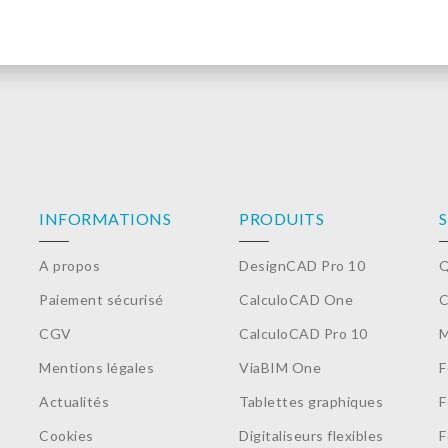
INFORMATIONS
PRODUITS
A propos
DesignCAD Pro 10
Q
Paiement sécurisé
CalculoCAD One
C
CGV
CalculoCAD Pro 10
M
Mentions légales
ViaBIM One
F
Actualités
Tablettes graphiques
F
Cookies
Digitaliseurs flexibles
F