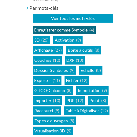
Par mots-clés
Voir tous les mots-clés
Enregistrer comme Symbole
(4)
3D
(25)
Activation
(9)
Affichage
(27)
Boite à outils
(8)
Couches
(10)
DXF
(13)
Dossier Symboles
(9)
Echelle
(8)
Exporter
(11)
Fichier
(12)
GTCO-Calcomp
(8)
Importation
(9)
Importer
(10)
PDF
(12)
Point
(8)
Raccourci
(9)
Table à Digitaliser
(12)
Types d'ouvrages
(8)
Visualisation 3D
(9)