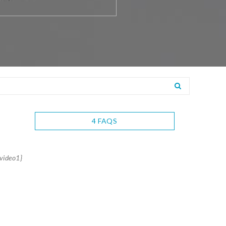
4 FAQS
{video1}