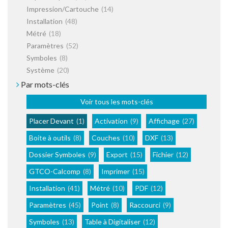
Impression/Cartouche
(14)
Installation
(48)
Métré
(18)
Paramètres
(52)
Symboles
(8)
Système
(20)
Par mots-clés
Voir tous les mots-clés
Placer Devant
(1)
Activation
(9)
Affichage
(27)
Boite à outils
(8)
Couches
(10)
DXF
(13)
Dossier Symboles
(9)
Export
(15)
Fichier
(12)
GTCO-Calcomp
(8)
Imprimer
(15)
Installation
(41)
Métré
(10)
PDF
(12)
Paramètres
(45)
Point
(8)
Raccourci
(9)
Symboles
(13)
Table à Digitaliser
(12)