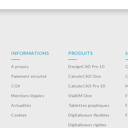
INFORMATIONS
PRODUITS
A propos
DesignCAD Pro 10
Q
Paiement sécurisé
CalculoCAD One
C
CGV
CalculoCAD Pro 10
M
Mentions légales
ViaBIM One
F
Actualités
Tablettes graphiques
F
Cookies
Digitaliseurs flexibles
F
Digitaliseurs rigides