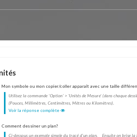
nités
Mon symbole ou mon copier/coller apparaît avec une taille différe
Utilisez la commande 'Option' > 'Unités de Mesure' (dans chaque dessin
(Pouces, Millimètres, Centimètres, Mètres ou Kilomètres).
Voir la réponse complète
Comment dessiner un plan?
Ci-dessous un exemple simple du tracé d'un plan. Ensuite on brise la