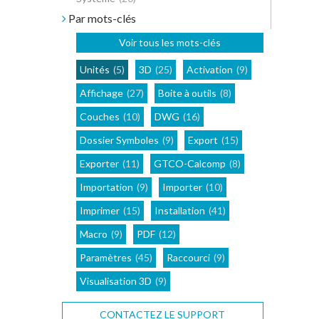
Par mots-clés
Voir tous les mots-clés
Unités
(5)
3D
(25)
Activation
(9)
Affichage
(27)
Boite à outils
(8)
Couches
(10)
DWG
(16)
Dossier Symboles
(9)
Export
(15)
Exporter
(11)
GTCO-Calcomp
(8)
Importation
(9)
Importer
(10)
Imprimer
(15)
Installation
(41)
Macro
(9)
PDF
(12)
Paramètres
(45)
Raccourci
(9)
Visualisation 3D
(9)
CONTACTEZ LE SUPPORT