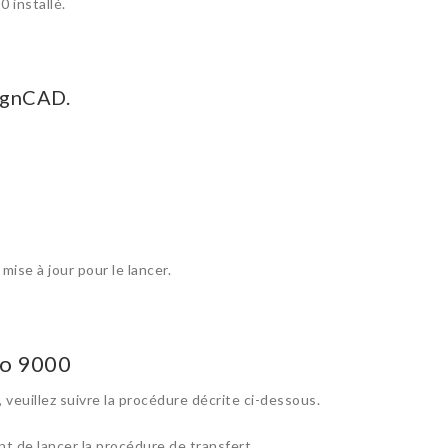
 installé.
ignCAD.
ise à jour pour le lancer.
ro 9000
 veuillez suivre la procédure décrite ci-dessous.
nt de lancer la procédure de transfert.