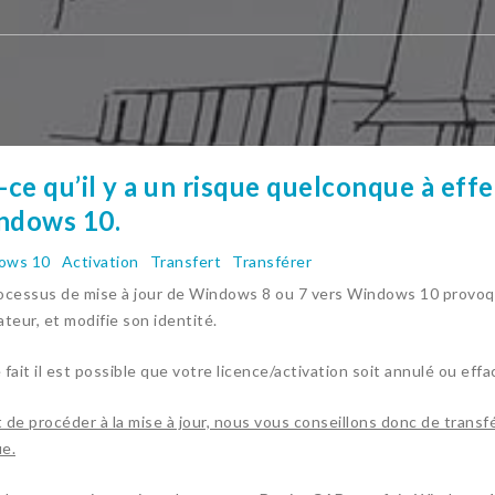
-ce qu’il y a un risque quelconque à effe
ndows 10.
ows 10
Activation
Transfert
Transférer
ocessus de mise à jour de Windows 8 ou 7 vers Windows 10 provoque
ateur, et modifie son identité.
 fait il est possible que votre licence/activation soit annulé ou eff
 de procéder à la mise à jour, nous vous conseillons donc de transfér
e.