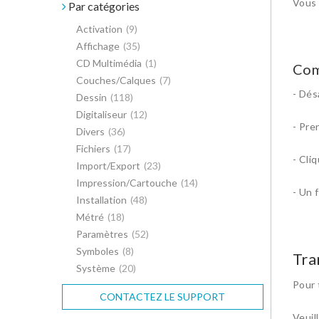
Vous 
Par catégories
Activation
(9)
Affichage
(35)
CD Multimédia
(1)
Com
Couches/Calques
(7)
- Dés
Dessin
(118)
Digitaliseur
(12)
- Pren
Divers
(36)
Fichiers
(17)
- Cli
Import/Export
(23)
Impression/Cartouche
(14)
- Un 
Installation
(48)
Métré
(18)
Paramètres
(52)
Symboles
(8)
Tra
Système
(20)
Pour 
CONTACTEZ LE SUPPORT
Veuil