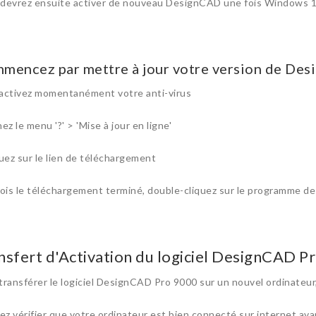
devrez ensuite activer de nouveau DesignCAD une fois Windows 10
mencez par mettre à jour votre version de Des
activez momentanément votre anti-virus
ez le menu '?' > 'Mise à jour en ligne'
quez sur le lien de téléchargement
fois le téléchargement terminé, double-cliquez sur le programme de m
nsfert d'Activation du logiciel DesignCAD P
transférer le logiciel DesignCAD Pro 9000 sur un nouvel ordinateur,
lez vérifier que votre ordinateur est bien connecté sur internet ava