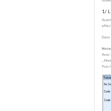
1/ 
Avant
effec
Dans 
Note
Avec 
...Me
Puis 