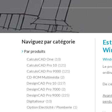
Naviguez par catégorie
Est
Wi
Par produits
CalculoCAD One
(10)
Wind
CalculoCAD Pro 10
(121)
Le pr
CalculoCAD Pro 9000
(121)
ordin
CD-ROM Multimédia
(2)
DesignCAD Pro 10
(227)
De ce
DesignCAD Pro 7000
(2)
DesignCAD Pro 9000
(225)
Avant
Digitaliseur
(10)
perdu
Option Electicité / Plomberie
(1)