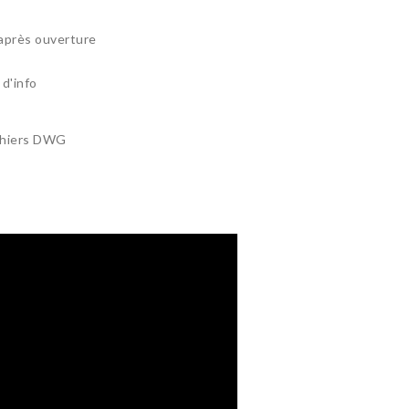
après ouverture
d'info
ichiers DWG