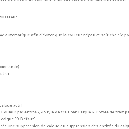
ilisateur
automatique afin d'éviter que la couleur négative soit choisie pou
 commande)
ption
calque actif
ouleur par entité », « Style de trait par Calque », « Style de trait pa
e calque "0-Défaut"
après une suppression de calque ou suppression des entités du calq