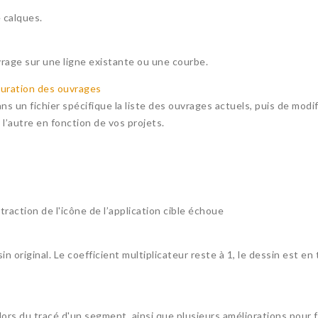
 calques.
vrage sur une ligne existante ou une courbe.
uration des ouvrages
s un fichier spécifique la liste des ouvrages actuels, puis de modif
 l’autre en fonction de vos projets.
traction de l'icône de l’application cible échoue
in original. Le coefficient multiplicateur reste à 1, le dessin est en
ors du tracé d'un segment, ainsi que plusieurs améliorations pour f