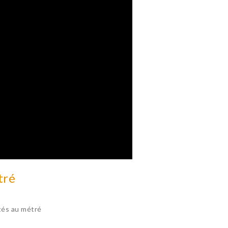
tré
tés au métré