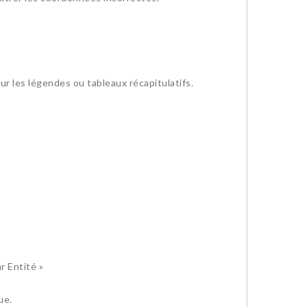
r les légendes ou tableaux récapitulatifs.
r Entité »
ue.